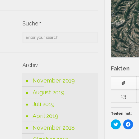
Suchen
Archiv
Fakten
November 2019
#
August 2019
13
Juli 2019
Teilen mit:
April 2019
Klick,
Klick
November 2018
um
um
über
auf
Twitter
Fac