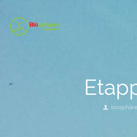
Etapp
biosphär