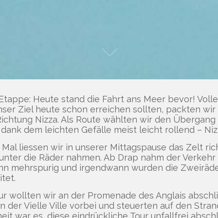
 Etappe: Heute stand die Fahrt ans Meer bevor! Voll
nser Ziel heute schon erreichen sollten, packten w
chtung Nizza. Als Route wählten wir den Übergang C
 dank dem leichten Gefälle meist leicht rollend – Ni
s Mal liessen wir in unserer Mittagspause das Zelt ric
unter die Räder nahmen. Ab Drap nahm der Verkehr d
ann mehrspurig und irgendwann wurden die Zweiräder
tet.
r wollten wir an der Promenade des Anglais abschli
 der Vielle Ville vorbei und steuerten auf den Strand
eit war es, diese eindrückliche Tour unfallfrei absch