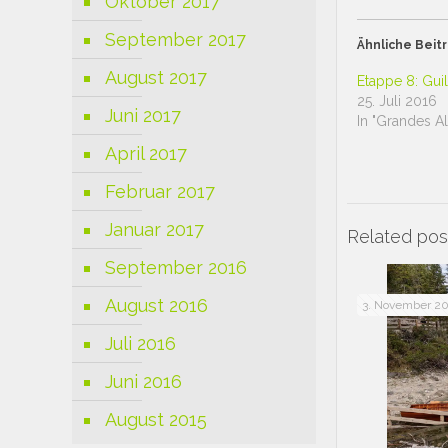
Oktober 2017
zu
zu
teilen
teil
(Wird
(Wir
September 2017
in
in
Ähnliche Beit
neuem
neu
Fenster
Fens
August 2017
geöffnet)
geöf
Etappe 8: Guil
25. Juli 2016
Juni 2017
In "Grandes A
April 2017
Februar 2017
Januar 2017
Related pos
September 2016
August 2016
3. November 20
Juli 2016
Juni 2016
August 2015