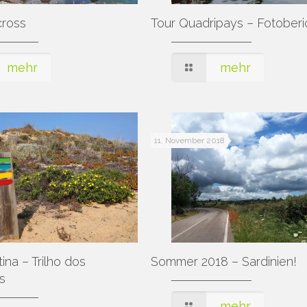
cross
Tour Quadripays – Fotoberi
mehr
mehr
11. November 2018
ina – Trilho dos
Sommer 2018 – Sardinien!
s
mehr