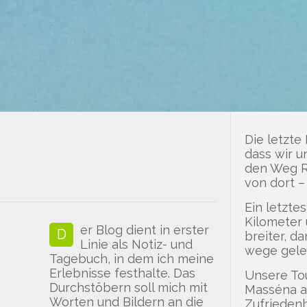
Die letzte
dass wir u
den Weg Ri
von dort –
Ein letzte
Kilometer 
er Blog dient in erster
D
breiter, d
Linie als Notiz- und
wege gelei
Tagebuch, in dem ich meine
Erlebnisse festhalte. Das
Unsere Tou
Durchstöbern soll mich mit
Masséna an
Worten und Bildern an die
Zufriedenh