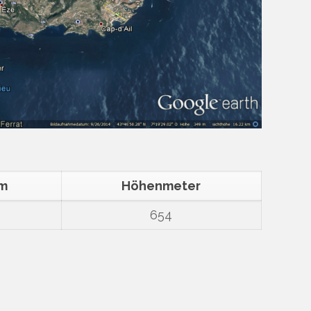
km
Höhenmeter
654