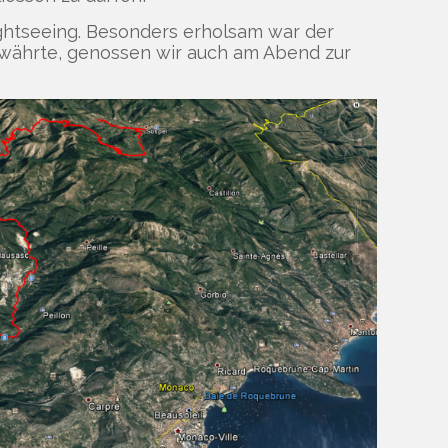
ghtseeing. Besonders erholsam war der
währte, genossen wir auch am Abend zur