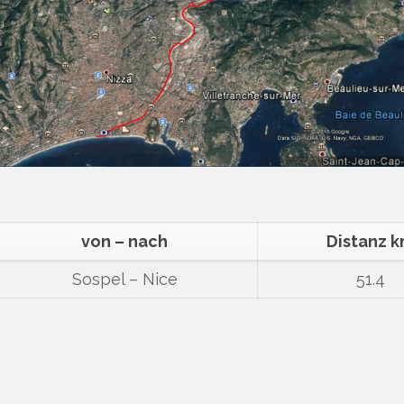
von – nach
Distanz 
Sospel – Nice
51.4
,
ebook